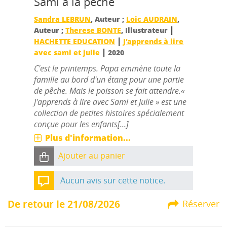
Sami à la pêche
Sandra LEBRUN
, Auteur ;
Loic AUDRAIN
,
|
Auteur ;
Therese BONTE
, Illustrateur
|
HACHETTE EDUCATION
J'apprends à lire
|
avec sami et julie
2020
C'est le printemps. Papa emmène toute la
famille au bord d'un étang pour une partie
de pêche. Mais le poisson se fait attendre.«
J'apprends à lire avec Sami et Julie » est une
collection de petites histoires spécialement
conçue pour les enfants[...]
Plus d'information...
Ajouter au panier
Aucun avis sur cette notice.
De retour le 21/08/2026
Réserver