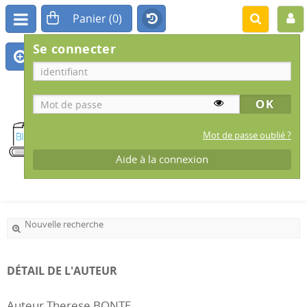
Se connecter
BIBLIOTHÈQUE
MUNICIPALE
Mot de passe oublié ?
Aide à la connexion
IS-SUR-TILLE
Nouvelle recherche
DÉTAIL DE L'AUTEUR
Auteur Therese BONTE