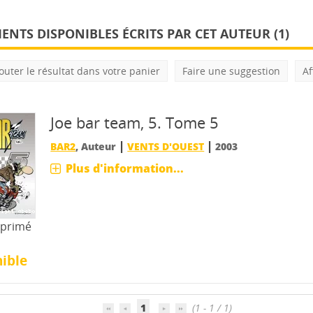
NTS DISPONIBLES ÉCRITS PAR CET AUTEUR (
1
)
outer le résultat dans votre panier
Faire une suggestion
Af
Joe bar team, 5.
Tome 5
|
|
BAR2
, Auteur
VENTS D'OUEST
2003
Plus d'information...
mprimé
ible
1
(1 - 1 / 1)