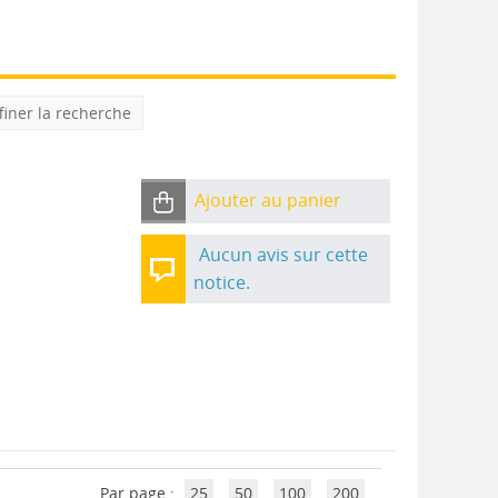
finer la recherche
Ajouter au panier
Aucun avis sur cette
notice.
Par page :
25
50
100
200