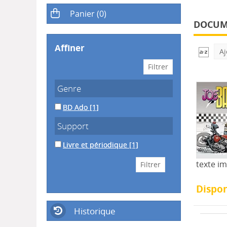
DOCUME
affiner
Aj
Genre
BD Ado
[1]
Support
Livre et périodique
[1]
texte i
Dispon
Historique