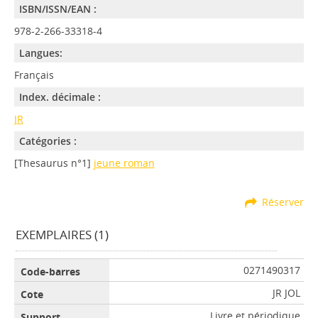
ISBN/ISSN/EAN :
978-2-266-33318-4
Langues:
Français
Index. décimale :
JR
Catégories :
[Thesaurus n°1]
jeune roman
Réserver
EXEMPLAIRES (1)
0271490317
JR JOL
Livre et périodique