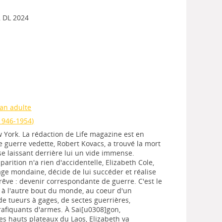
, DL 2024
an adulte
1946-1954)
York. La rédaction de Life magazine est en
e guerre vedette, Robert Kovacs, a trouvé la mort
se laissant derrière lui un vide immense.
arition n'a rien d'accidentelle, Elizabeth Cole,
ge mondaine, décide de lui succéder et réalise
rêve : devenir correspondante de guerre. C'est le
à l'autre bout du monde, au coeur d'un
e tueurs à gages, de sectes guerrières,
trafiquants d'armes. À Sai[u0308]gon,
es hauts plateaux du Laos, Elizabeth va