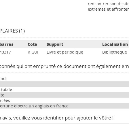
rencontrer son desti
extrêmes et affronter
LAIRES (1)
barres
Cote
Support
Localisation
40317
R GUI
Livre et périodique
Bibliothèque
bonnés qui ont emprunté ce document ont également em
land
 totale
te
facées
fortune d'oetre un anglais en france
avis, veuillez vous identifier pour ajouter le vôtre !