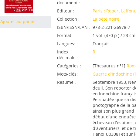
document :
Editeur :
Paris : Robert Laffont
Collection :
La bête noire
Ajouter au panier
ISBN/ISSN/EAN :
978-2-221-26978-7
Format :
1 vol. (470 p.) / 23 cm
Langues:
Français
Index.
R
décimale :
Catégories :
[Thesaurus n°1]
Rom
Mots-clés:
Guerre d'Indochine (
Résumé :
Septembre 1953, New 
deuil. Son reporter d
en Indochine françai
Persuadée que sa disp
photographe de la pa
ainsi son plus grand 
début d'une enquête 
écheveau d'espions, d
d'aventuriers, et de 
Hanoi[u0308] et sur l