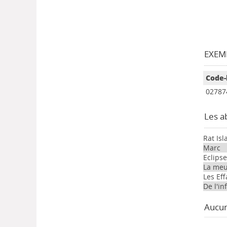
EXEMP
Code-
02787
Les a
Rat Is
Marc
Eclipse
La meu
Les Ef
De l'in
Aucun 