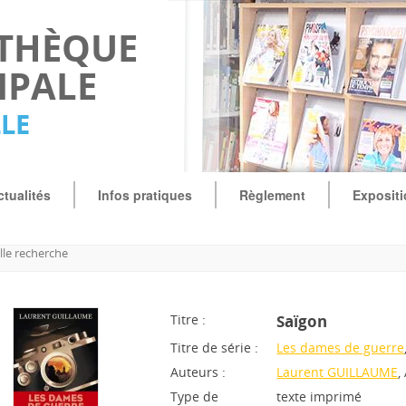
OTHÈQUE
IPALE
LLE
ctualités
Infos pratiques
Règlement
Exposit
le recherche
Titre :
Saïgon
Titre de série :
Les dames de guerre
Auteurs :
Laurent GUILLAUME
,
Type de
texte imprimé