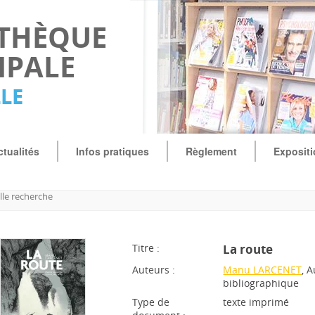
OTHÈQUE
IPALE
LLE
ctualités
Infos pratiques
Règlement
Exposit
le recherche
Titre :
La route
Auteurs :
Manu LARCENET
, 
bibliographique
Type de
texte imprimé