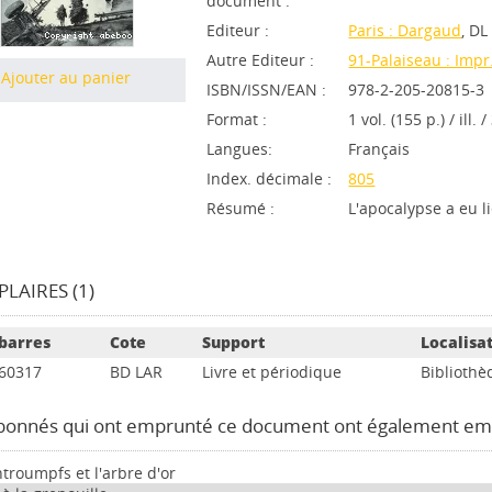
document :
Editeur :
Paris : Dargaud
, DL
Autre Editeur :
91-Palaiseau : Impr
Ajouter au panier
ISBN/ISSN/EAN :
978-2-205-20815-3
Format :
1 vol. (155 p.) / ill. 
Langues:
Français
Index. décimale :
805
Résumé :
L'apocalypse a eu l
LAIRES (1)
barres
Cote
Support
Localisa
60317
BD LAR
Livre et périodique
Bibliothè
bonnés qui ont emprunté ce document ont également em
htroumpfs et l'arbre d'or