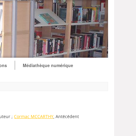
ions
Médiathèque numérique
Auteur ;
Cormac MCCARTHY
, Antécédent