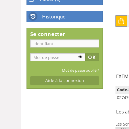
Historique
Se connecter
Mot de passe oublié ?
EXEMP
Aide à la connexion
Code-
02747
Les a
Les Sc