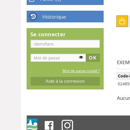
Historique
Se connecter
EXEMP
Mot de passe oublié ?
Code-
Aide à la connexion
02489
Aucun 