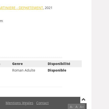
ARTINIERE - DEPARTEMENT
, 2021
 cm
n
Genre
Disponibilité
Roman Adulte
Disponible
Mentions légales
Contact
A-
A
A+