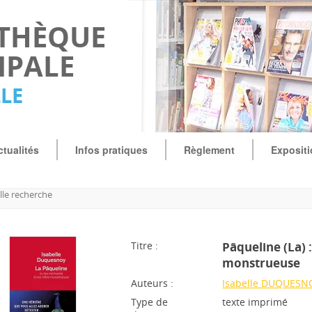
OTHÈQUE
IPALE
LLE
ctualités
Infos pratiques
Règlement
Exposit
le recherche
Titre :
Pâqueline (La)
monstrueuse
Auteurs :
Isabelle DUQUESN
Type de
texte imprimé