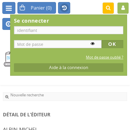
Se connecter
BIBLIOTHÈQUE
MUNICIPALE
Mot de passe oublié ?
Aide à la connexion
IS-SUR-TILLE
Nouvelle recherche
DÉTAIL DE L'ÉDITEUR
ALBIN MICHEL