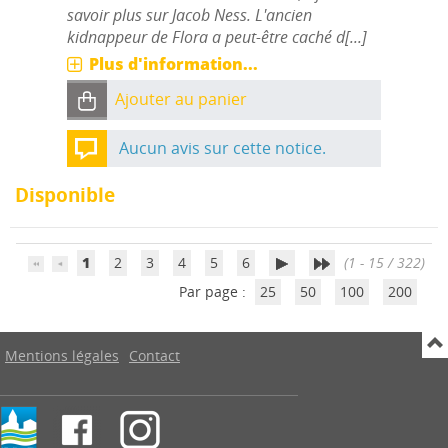
savoir plus sur Jacob Ness. L'ancien
kidnappeur de Flora a peut-être caché d[...]
Plus d'information...
Ajouter au panier
Aucun avis sur cette notice.
Disponible
1
2
3
4
5
6
(1 - 15 / 322)
Par page :
25
50
100
200
Mentions légales
Contact