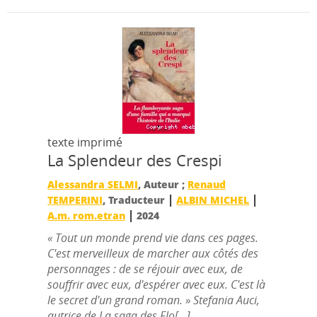
texte imprimé
La Splendeur des Crespi
Alessandra SELMI
, Auteur ;
Renaud
|
|
TEMPERINI
, Traducteur
ALBIN MICHEL
|
A.m. rom.etran
2024
« Tout un monde prend vie dans ces pages.
C'est merveilleux de marcher aux côtés des
personnages : de se réjouir avec eux, de
souffrir avec eux, d'espérer avec eux. C'est là
le secret d'un grand roman. » Stefania Auci,
autrice de La saga des Flo[...]