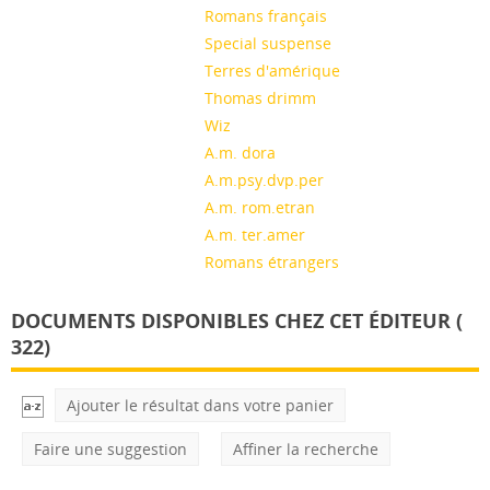
Romans français
Special suspense
Terres d'amérique
Thomas drimm
Wiz
A.m. dora
A.m.psy.dvp.per
A.m. rom.etran
A.m. ter.amer
Romans étrangers
DOCUMENTS DISPONIBLES CHEZ CET ÉDITEUR (
322
)
Ajouter le résultat dans votre panier
Faire une suggestion
Affiner la recherche